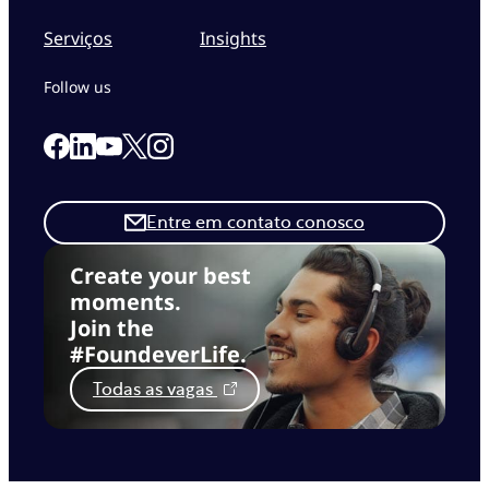
Serviços
Insights
Follow us
Link to our Facebook page
Link to our Linkedin page
Link to our X page
Link to our Instagram page
Link to our Youtube page
Entre em contato conosco
Create your best
moments.
Join the
#FoundeverLife.
Todas as vagas