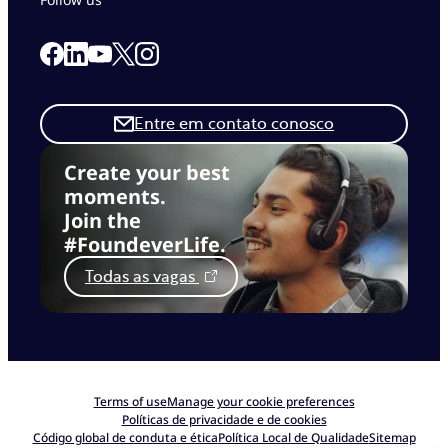
Link to our Facebook page
Link to our Linkedin page
Link to our X page
Link to our Instagram page
Link to our Youtube page
Entre em contato conosco
Create your best
moments.
Join the
#FoundeverLife.
Todas as vagas
Terms of use
Manage your cookie preferences
Políticas de privacidade e de cookies
Código global de conduta e ética
Política Local de Qualidade
Sitemap