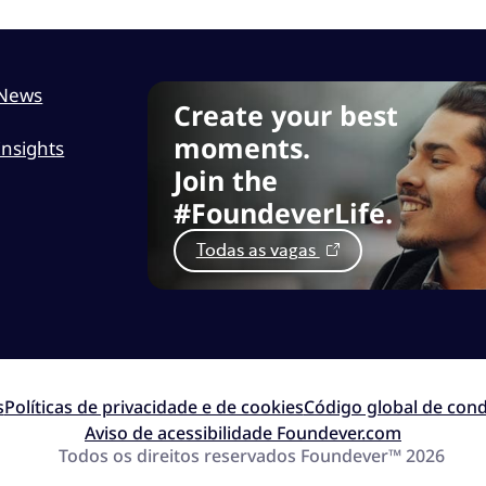
News
Create your best
moments.
Insights
Join the
#FoundeverLife.
Todas as vagas
s
Políticas de privacidade e de cookies
Código global de cond
Aviso de acessibilidade Foundever.com
Todos os direitos reservados Foundever™ 2026