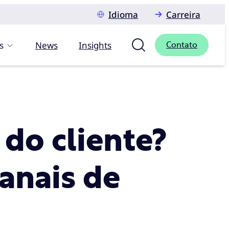
Idioma
Carreira
s
News
Insights
Contato
 do cliente?
anais de