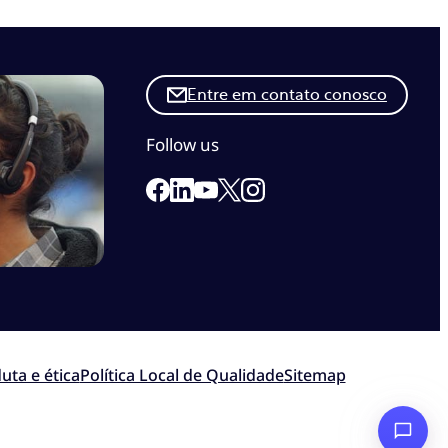
Entre em contato conosco
Follow us
Link to our Facebook page
Link to our Linkedin page
Link to our X page
Link to our Instagram pa
Link to our Youtube page
uta e ética
Política Local de Qualidade
Sitemap