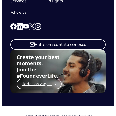
Serviços
Insights
Follow us
Link to our Facebook page
Link to our Linkedin page
Link to our X page
Link to our Instagram page
Link to our Youtube page
Entre em contato conosco
Create your best
moments.
Join the
#FoundeverLife.
Todas as vagas