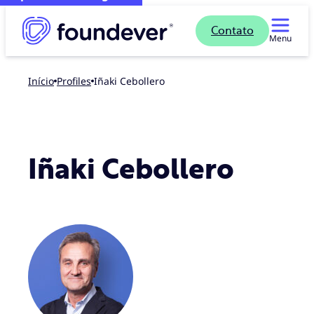
Contato
Menu
Início
profiles
Iñaki Cebollero
Iñaki Cebollero