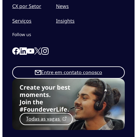
CX por Setor
News
Serviços
Insights
Follow us
Link to our Facebook page
Link to our Linkedin page
Link to our X page
Link to our Instagram page
Link to our Youtube page
Entre em contato conosco
Create your best
moments.
Join the
#FoundeverLife.
Todas as vagas