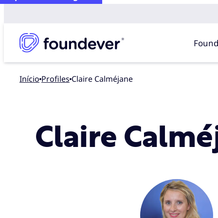
Found
Início
profiles
Claire Calméjane
Claire Calmé