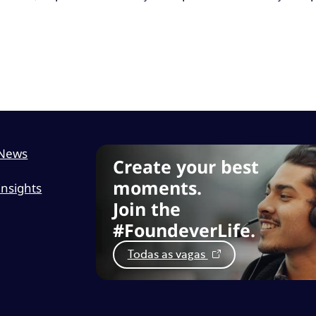
News
Create your best
moments.
Insights
Join the
#FoundeverLife.
Todas as vagas