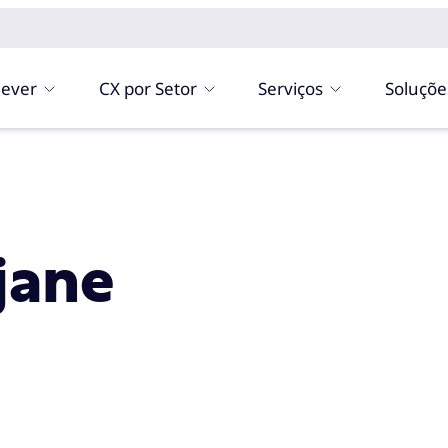
ever
CX por Setor
Serviços
Soluçõe
jane