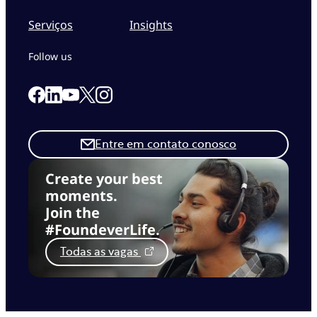
Serviços
Insights
Follow us
Link to our Facebook page
Link to our Linkedin page
Link to our X page
Link to our Instagram page
Link to our Youtube page
Entre em contato conosco
Create your best
moments.
Join the
#FoundeverLife.
Todas as vagas