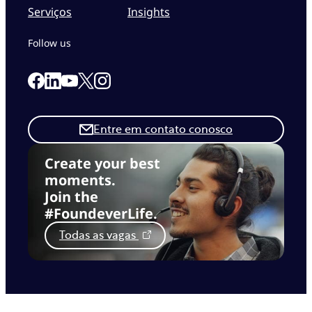
Serviços
Insights
Follow us
Link to our Facebook page
Link to our Linkedin page
Link to our X page
Link to our Instagram page
Link to our Youtube page
Entre em contato conosco
Create your best
moments.
Join the
#FoundeverLife.
Todas as vagas