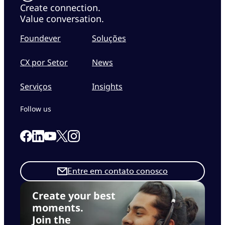
Create connection.
Value conversation.
Foundever
Soluções
CX por Setor
News
Serviços
Insights
Follow us
Link to our Facebook page
Link to our Linkedin page
Link to our X page
Link to our Instagram page
Link to our Youtube page
Entre em contato conosco
Create your best
moments.
Join the