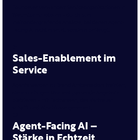
Foundever verwandelt Serviceorganisationen in
Wachstumsmotoren – durch drei
ineinandergreifende Ansätze, bei denen Agent-
Facing AI nicht ersetzt, sondern befähigt.
01
Sales-Enablement im
Service
Agents werden zu Brand Ambassadors trainiert,
die im richtigen Moment passende Angebote
platzieren – mit Fachwissen, das Vertrauen
schafft und Abschlüsse generiert.
02
Agent-Facing AI –
Stärke in Echtzeit