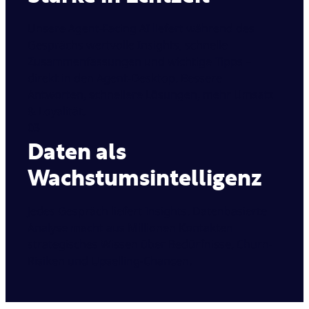
Unsere Agent-Facing AI liefert während des
Gesprächs wertvolle Insights, schnelle
Zusammenfassungen und wichtige Tipps –
direkt in den Agent-Desktop. Bessere
Antworten, schnellere Lösungen, mehr Umsatz
& Loyalität.
03
Daten als
Wachstumsintelligenz
Jedes Gespräch liefert Insights. Datenbasierte
Analyse macht aus Millionen Kontakten
strategisches Wissen über Bedürfnisse, Churn-
Risiken und Upselling-Chancen.