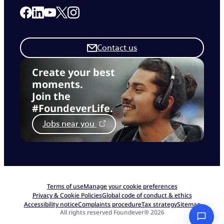
Link to our Facebook page
Link to our Linkedin page
Link to our X page
Link to our Instagram page
Link to our Youtube page
Contact us
Create your best
moments.
Join the
#FoundeverLife.
Jobs near you
Terms of use
Manage your cookie preferences
Privacy & Cookie Policies
Global code of conduct & ethics
Accessibility notice
Complaints procedure
Tax strategy
Sitemap
All rights reserved Foundever® 2026