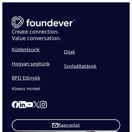
Create connection.
Value conversation.
Küldetésünk
Díjak
Hogyan segítünk
Szolgáltatások
BPO Előnyök
Kövess minket
Link to our Facebook page
Link to our Linkedin page
Link to our X page
Link to our Instagram page
Link to our Youtube page
Kapcsolat