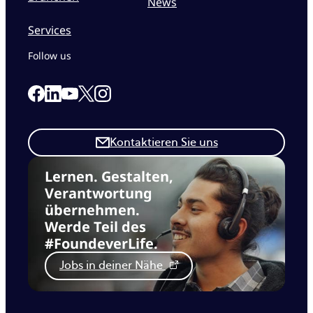
News
Services
Follow us
Link to our Facebook page
Link to our Linkedin page
Link to our X page
Link to our Instagram page
Link to our Youtube page
Kontaktieren Sie uns
Lernen. Gestalten,
Verantwortung
übernehmen.
Werde Teil des
#FoundeverLife.
Jobs in deiner Nähe